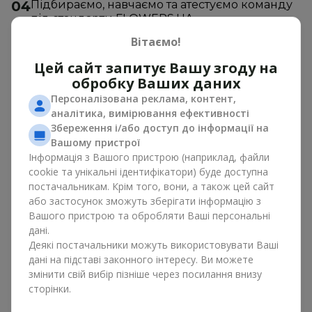
04
Підбираємо, навчаємо та атестуємо команду 
під стандарти FLOWERS.UA
05
Франчайзер шукає приміщення та – після 
Вітаємо!
затвердження – підписує договір оренди.
06
Перша закупівля квітів та товарів для 
Цей сайт запитує Вашу згоду на
продажу, необхідних витратних матеріалів, 
обробку Ваших даних
затвердження готовності об’єкту до 
Персоналізована реклама, контент,
відкриття та урочисте відкриття
аналітика, вимірювання ефективності
Збереження і/або доступ до інформації на
Вашому пристрої
Інформація з Вашого пристрою (наприклад, файли
cookie та унікальні ідентифікатори) буде доступна
постачальникам. Крім того, вони, а також цей сайт
або застосунок зможуть зберігати інформацію з
Вашого пристрою та обробляти Ваші персональні
дані.
Деякі постачальники можуть використовувати Ваші
дані на підставі законного інтересу. Ви можете
змінити свій вибір пізніше через посилання внизу
сторінки.