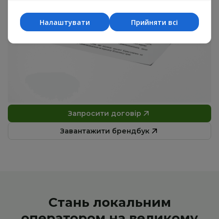
Налаштувати
Прийняти всі
Запросити договір
Завантажити брендбук
Стань локальним
оператором на великому