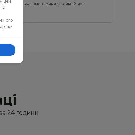
ж цей
 за доставку замовлення у точний час 
 та
м
онного
орінки.
аці
за 24 години 