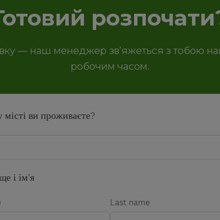
Готовий розпочати
вку — наш менеджер звʼяжеться з тобою н
робочим часом.