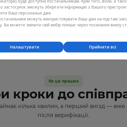
⏰
ікатори) буде доступна постачальникам. Крім того, вони, а тако
Додаткова оплата
бо застосунок зможуть зберігати інформацію з Вашого пристрою
вказаний клієнто
ти Ваші персональні дані.
постачальники можуть використовувати Ваші дані на підставі зак
у. Ви можете змінити свій вибір пізніше через посилання внизу ст
Налаштувати
Прийняти всі
Як це працює
и кроки до співпр
аймає кілька хвилин, а перший виїзд — вже 
після верифікації.