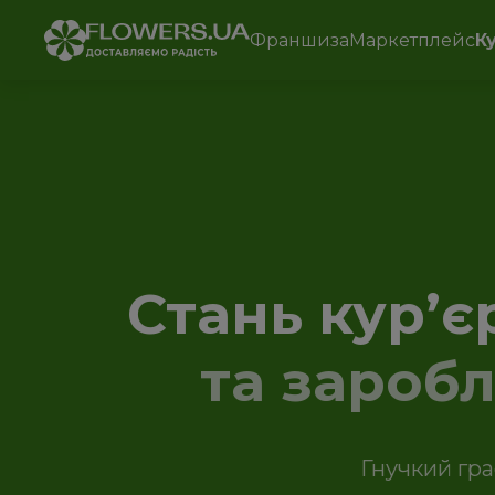
Франшиза
Маркетплейс
К
Стань курʼє
та зароб
Гнучкий гра