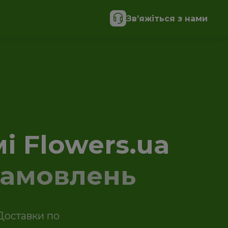
Зв’яжіться з нами
і Flowers.ua
замовлень
Доставки по 