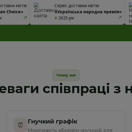
оставки квітів
Сервіс доставки квітів
ian Choice»
«Українська народна премія»
ік
#
 2025 рік
Чому ми
еваги співпраці з 
Гнучкий графік
⏰
Можливість обирати зручний для 