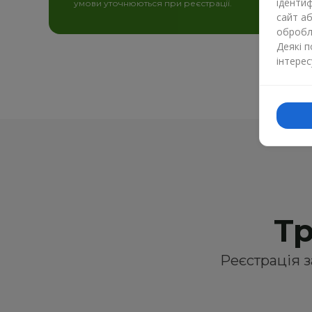
ідентиф
умови уточнюються при реєстрації.
сайт а
обробля
Деякі 
інтерес
Тр
Реєстрація з