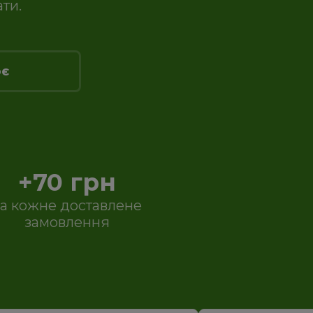
ти.
ює
+70 грн
за кожне доставлене
замовлення