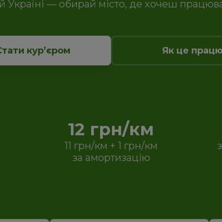
ій Україні — обирай місто, де хочеш працюва
Стати курʼєром
Як це прац
12 грн/км
11 грн/км + 1 грн/км
за амортизацію