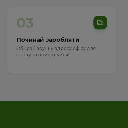
03
Починай заробляти
Обирай зручну адресу офісу для 
старту та приєднуйся!