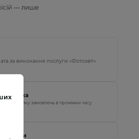
місій — лише 
ата за виконання послуги «Фотозвіт» 
 доставка
аших
 за доставку замовлень в проміжки часу 
1:00-23:00
доставки