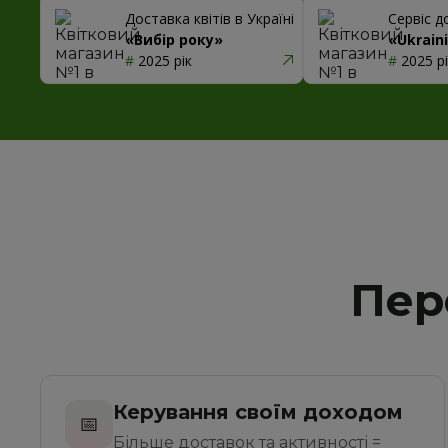
Доставка квітів в Україні
Сервіс д
«Вибір року»
«Ukrain
#
 2025 рік
#
 2025 р
Пер
Керування своїм доходом
📅
Більше доставок та активності = 