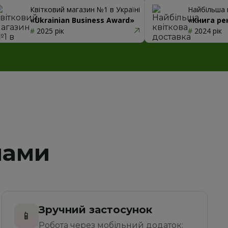
Квітковий магазин №1 в Україні
Найбільша 
«Ukrainian Business Award»
«Книга ре
#
 2025 рік
#
 2024 рік
нами
Зручний застосунок
📱
Робота через мобільний додаток: 