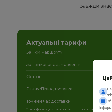
Завжди знаєт
Актуальні тарифи
За 1 км маршруту
За 1 виконане замовлення
Фотозвіт
Цей
Рання/Пізня доставка
Пе
еф
Зб
Точний час доставки
Інформа
* Тарифи можуть відрізнятись залежно від міста та кате