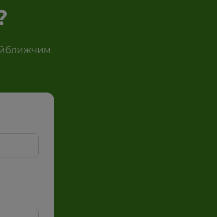
?
айближчим 