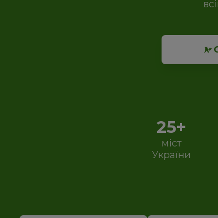
вс
25+
міст
України