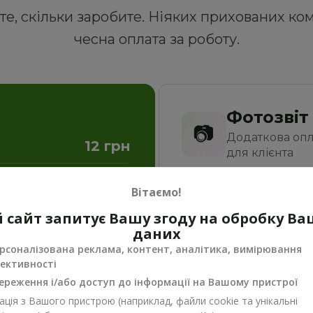
е, скільки заробите. Ніяких прихованих ко
чесна оплата за роботу.
Фотозвіт
📷
Додаткова опл
12 грн
для клієнта
70 грн
Вітаємо!
+ 7 грн
Рання/Пізня
 сайт запитує Вашу згоду на обробку В
🌞
даних
Додаткова оплата
07:00-09:00 та 2
+ 50 грн
рсоналізована реклама, контент, аналітика, вимірювання
ективності
+ 50 грн
ереження і/або доступ до інформації на Вашому пристрої
ція з Вашого пристрою (наприклад, файли cookie та унікальні
Точний час 
горії доставки. Фінальні 